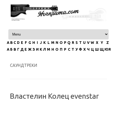
Перейти к содержимому
A
B
C
D
E
F
G
H
I
J
K
L
M
N
O
P
Q
R
S
T
U
V
W
X
Y
Z
А
Б
В
Г
Д
Е
Ж
З
И
К
Л
М
Н
О
П
Р
С
Т
У
Ф
Х
Ч
Ц
Ш
Щ
ЮЯ
САУНДТРЕКИ
Властелин Колец evenstar