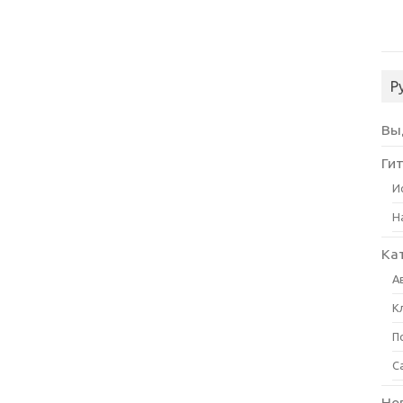
Р
Вы
Ги
И
Н
Ка
А
К
П
С
Но