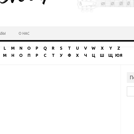
АБЫ
О НАС
L
M
N
O
P
Q
R
S
T
U
V
W
X
Y
Z
М
Н
О
П
Р
С
Т
У
Ф
Х
Ч
Ц
Ш
Щ
ЮЯ
П
Най