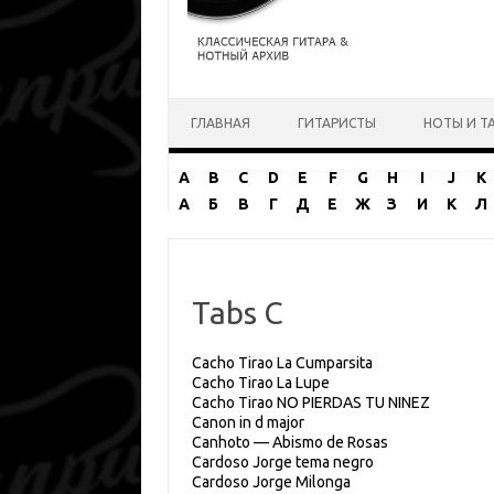
Перейти к содержимому
ГЛАВНАЯ
ГИТАРИСТЫ
НОТЫ И Т
A
B
C
D
E
F
G
H
I
J
K
А
Б
В
Г
Д
Е
Ж
З
И
К
Л
Tabs C
Cacho Tirao La Cumparsita
Cacho Tirao La Lupe
Cacho Tirao NO PIERDAS TU NINEZ
Canon in d major
Canhoto — Abismo de Rosas
Cardoso
Jorge
tema negro
Cardoso Jorge Milonga