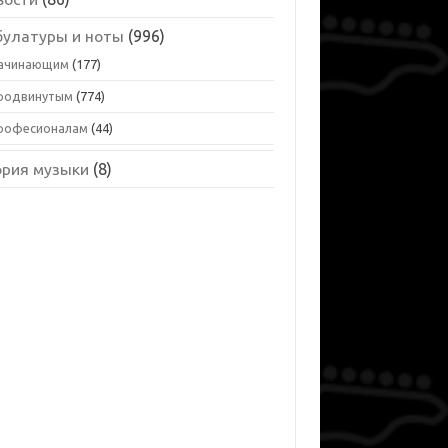
булатуры и ноты
(996)
ачинающим
(177)
родвинутым
(774)
рофесионалам
(44)
ория музыки
(8)