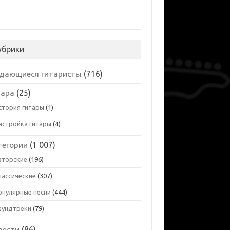
убрики
дающиеся гитаристы
(716)
тара
(25)
стория гитары
(1)
астройка гитары
(4)
тегории
(1 007)
вторские
(196)
лассические
(307)
опулярные песни
(444)
аундтреки
(79)
вости
(86)