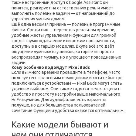
также встроенный доступ к Google Assistant: он
понятен, реагирует на естественную речь и умеет
выполнять полезные задачи — от напоминаний до
управления умным домом.
Ещё одна весомая причина — полезные программные
фишки. Среди них — перевод в реальном времени,
удобные жесты управления и функции для громкой
среды: шумоподавление или режим прозрачности,
доступные в старших моделях. Вкупе всё это даёт
ощущение «умных» наушников, которые не просто
воспроизводят музыку, но и упрощают повседневные
задачи.
Кому особенно подойдут Pixel Buds
Если вы много времени проводите в телефоне, часто
пользуетесь голосовым помощником и хотите быстро
подключаться к устройствам — Pixel Buds могут стать
удачным выбором. Они также годятся тем, кто ценит
удобство и простоту настройки выше максимального
Hi‑Fi-звучания. Для аудиофилов есть варианты
получше, но для большинства пользователей
сочетание функций и удобства окажется оптимальным.
Какие модели бывают и
чем они отличаются