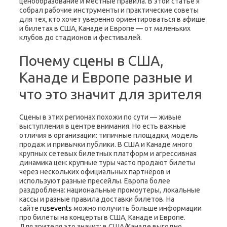
ценообразование и местные правила. В этой статье я
собрал рабочие инструменты и практические советы
для тех, кто хочет уверенно ориентироваться в афише
и билетах в США, Канаде и Европе — от маленьких
клубов до стадионов и фестивалей.
Почему сцены в США,
Канаде и Европе разные и
что это значит для зрителя
Сцены в этих регионах похожи по сути — живые
выступления в центре внимания. Но есть важные
отличия в организации: типичные площадки, модель
продаж и привычки публики. В США и Канаде много
крупных сетевых билетных платформ и агрессивная
динамика цен: крупные туры часто продают билеты
через нескольких официальных партнёров и
используют разные пресейлы. Европа более
раздроблена: национальные промоутеры, локальные
кассы и разные правила доставки билетов. На
сайте
rusevents
можно получить больше информации
про билеты на концерты в США, Канаде и Европе.
Для зрителя это значит: в США/Канаде выгодно