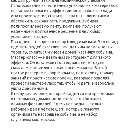
как для ручной, так и для механической упаковки.
Использование качественных упаковочных материалов
позволяет повысить эффективность работы склада
или производства, снизить затраты на логистику и
обеспечить сохранность продукции. Выбирая
полипропиленовую ленту, компании получают
надежное и долговечное решение для любых
упаковочных задач.
Праздник — не просто набор блюд и музыки. Это повод
сделать людей счастливыми: дать им возможность
творить, смеяться и унести домой частичку события.
Мастер-класс — идеальный инструмент для такого
эффекта. Он вовлекает гостей, заполняет паузы
смыслом и оставляет яркие воспоминания. В этой
статье разберём выбор формата, подготовку, примеры
занятий и практические приёмы, которые позволят
провести мастер-класс так, чтобы и дети, и взрослые
ушли довольными.
Я пишу как человек, который видел сотни праздников:
от скромных домашних посиделок до больших
уличных фестивалей. Здесь нет воды — только
рабочие идеи и чёткие шаги, которые помогут
организовать настоящее событие, а не набор
случайных мастерских.