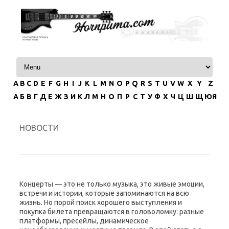
Перейти к содержимому
A
B
C
D
E
F
G
H
I
J
K
L
M
N
O
P
Q
R
S
T
U
V
W
X
Y
Z
А
Б
В
Г
Д
Е
Ж
З
И
К
Л
М
Н
О
П
Р
С
Т
У
Ф
Х
Ч
Ц
Ш
Щ
ЮЯ
НОВОСТИ
Концерты — это не только музыка, это живые эмоции,
встречи и истории, которые запоминаются на всю
жизнь. Но порой поиск хорошего выступления и
покупка билета превращаются в головоломку: разные
платформы, пресейлы, динамическое