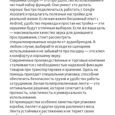
Наушники Google — это про удобство использования и
честный набор функций. Они умеют это делать
хорошо: быстро подключаться, работать с Google
Assistant и предлагать полезные настройки для
реальной жизни. Если вам важен бесшовный опыт с
Android, удобство перевода и простая настройка — эти
наушники будут отличным выбором. Если же ваша цель
— максимальное качество звука для домашнего
прослушивания, стоит рассмотреть
специализированные модели от аудиобрендов. В
любом случае, выбирайте исходя из сценариев
использования и не забывайте про посадку — это ключ
к комфорту и хорошему звуку.
Современные производственные и торговые компании
сталкиваются с необходимостью надежной фиксации
товаров при транспортировке и хранении. Здесь на
помощь приходит специальная упаковка, способная
обеспечить безопасность грузов и удобство работы
сотрудников. Белая полипропиленовая лента — это
оптимальное решение, которое сочетает в себе
прочность, эластичность и универсальность
использования.
Её преимущества особенно заметны при упаковке
коробок, паллет и других грузов различного веса.
Лента устойчива к растяжению и не теряет своих