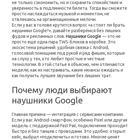
не только сэкономить, но и сохранить спокойствие и
уверенность в подлинности билета. Тогда вы сможете
просто наслаждаться музыкой и моментом, не
отвлекаясь на организационные мелочи.
Если у вас в голове крутится вопрос «а стоит ли брать
наушники Google?», давайте разберёмся без лишних
фудов и рекламных слов.
Наушники Google
— это не
просто ещё одна пара TWS-блоков в коробке. Это
экосистема решений: удобная связка с Android,
голосовой помощник под рукой и ряд фишек, которые
на слуху у тех, кто любит простые и честные
технологии. В этой статье я объясню, чем отличаются
модели, как их настраивать, какие нюансы ожидать и
как получить лучшее звучание без лишних трат.
Почему люди выбирают
наушники Google
Главная причина — интеграция с сервисами компании.
Если у вас Android-смартфон, особенно Pixel или другая
модель с поддержкой Fast Pair, подключение проходит
быстро и без танцев с проводами. Это удобно: открыл
кейс, выбрал «подключить» и готово. Многие ценят