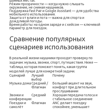
шумных местах.
Режим прозрачности — когда нужно слышать
окружение, не снимая наушников.
Поддержка Fast Pair и Google Assistant — для удобства
мобильного использования.
Защита от влаги и пота — важна для спорта и
дождливой погоды.
Время работы: на одном заряде и с кейсом — ключевой
параметр для поездок.
Сравнение популярных
сценариев использования
В реальной жизни наушники проходят проверку по
задачам: музыка, звонки, спорт, путешествия. Ниже —
таблица, которая поможет понять, какая группа
моделей лучше для конкретной задачи.
Сценарий
Лучший
Почему
выбор
Музыка дома
Средний /
Больший акцент на звук,
Флагман
комфорт при длительном
прослушивании
Звонки и
Средний
Хорошая передача голоса и
конференции
стабильное соединение
Поездки и
Флагман
ANC делает поездку
самолёт
спокойнее, уменьшает