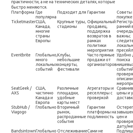
практичности, а не на технических деталях, которые
быстро меняются.
Платформа
Где
Подходит для
Гарантии
Советы 
популярна
покупке
Ticketmaster
США,
Крупные туры,
Официальный
Регистр
Канада,
стадионы
продавец,
ранний 
многие
поддержка
очеред
страны
возвратов в
важны;
Европы
рамках
следите
политики
локаль
мероприятия
пресей
Eventbrite
Глобально,
Клубы,
Часто прямые
Удобно 
много
небольшие
продажи от
поиска
локальных
концерты,
организаторов
нишевы
событий
фестивали
событий
провер
описани
меропр
SeatGeek /
США,
Различные
Агрегаторы и
Сравни
AXS
частично
площадки,
реселлеры с
цены и 
Канада и
удобные
проверкой
достав
Европа
карты мест
StubHub /
Глобально
Вторичный
Гарантии
Остерег
Viagogo
рынок,
платформы на
завыше
распроданные
подлинность
цен и
события
провер
дату/ме
Bandsintown
Глобально
Отслеживание
Сами не
Подпиш