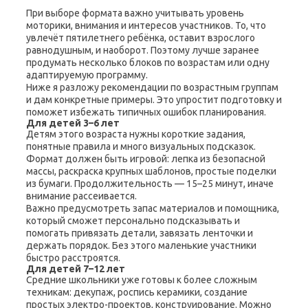
При выборе формата важно учитывать уровень
моторики, внимания и интересов участников. То, что
увлечёт пятилетнего ребёнка, оставит взрослого
равнодушным, и наоборот. Поэтому лучше заранее
продумать несколько блоков по возрастам или одну
адаптируемую программу.
Ниже я разложу рекомендации по возрастным группам
и дам конкретные примеры. Это упростит подготовку и
поможет избежать типичных ошибок планирования.
Для детей 3–6 лет
Детям этого возраста нужны короткие задания,
понятные правила и много визуальных подсказок.
Формат должен быть игровой: лепка из безопасной
массы, раскраска крупных шаблонов, простые поделки
из бумаги. Продолжительность — 15–25 минут, иначе
внимание рассеивается.
Важно предусмотреть запас материалов и помощника,
который сможет персонально подсказывать и
помогать привязать детали, завязать ленточки и
держать порядок. Без этого маленькие участники
быстро расстроятся.
Для детей 7–12 лет
Средние школьники уже готовы к более сложным
техникам: декупаж, роспись керамики, создание
простых электро-проектов, конструирование. Можно