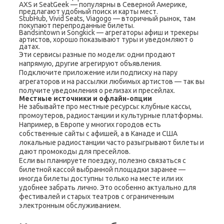
AXS и SeatGeek — популярны в Северной Америке,
предлагают удобный поиск и карты мест.
StubHub, Vivid Seats, Viagogo — вторичный рынок, там
покупают перепроданные билеты.
Bandsintown и Songkick — агрегаторы афиш и трекеры
артистов, хорошо показывают туры и уведомляют о
датах.
Эти сервисы разные по модели: одни продают
напрямую, другие агрегируют объявления.
Подключите приложение или подписку на пару
агрегаторов и на рассылки любимых артистов — так вы
получите уведомления о релизах и пресейлах.
Местные источники и офлайн-опции
Не забывайте про местные ресурсы: клубные кассы,
промоутеров, радиостанции и культурные платформы.
Например, в Европе у многих городов есть
собственные сайты с афишей, а в Канаде и США
локальные радиостанции часто разыгрывают билеты и
дают промокоды для пресейлов.
Если вы планируете поездку, полезно связаться с
билетной кассой выбранной площадки заранее —
иногда билеты доступны только на месте или их
удобнее забрать лично. Это особенно актуально для
фестивалей и старых театров с ограниченным
электронным обслуживанием.