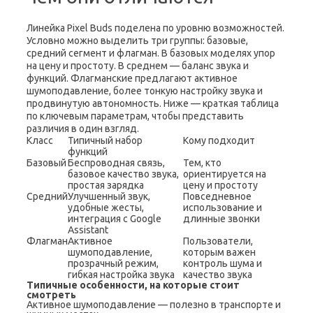
Линейка Pixel Buds поделена по уровню возможностей.
Условно можно выделить три группы: базовые,
средний сегмент и флагман. В базовых моделях упор
на цену и простоту. В среднем — баланс звука и
функций. Флагманские предлагают активное
шумоподавление, более тонкую настройку звука и
продвинутую автономность. Ниже — краткая таблица
по ключевым параметрам, чтобы представить
различия в один взгляд.
Класс
Типичный набор
Кому подходит
функций
Базовый
Беспроводная связь,
Тем, кто
базовое качество звука,
ориентируется на
простая зарядка
цену и простоту
Средний
Улучшенный звук,
Повседневное
удобные жесты,
использование и
интеграция с Google
длинные звонки
Assistant
Флагман
Активное
Пользователи,
шумоподавление,
которым важен
прозрачный режим,
контроль шума и
гибкая настройка звука
качество звука
Типичные особенности, на которые стоит
смотреть
Активное шумоподавление — полезно в транспорте и