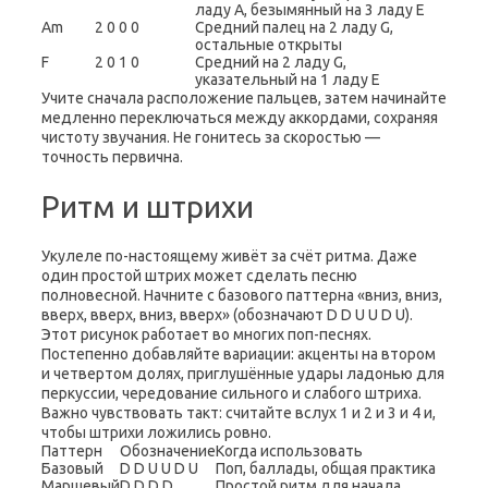
ладу A, безымянный на 3 ладу E
Am
2 0 0 0
Средний палец на 2 ладу G,
остальные открыты
F
2 0 1 0
Средний на 2 ладу G,
указательный на 1 ладу E
Учите сначала расположение пальцев, затем начинайте
медленно переключаться между аккордами, сохраняя
чистоту звучания. Не гонитесь за скоростью —
точность первична.
Ритм и штрихи
Укулеле по-настоящему живёт за счёт ритма. Даже
один простой штрих может сделать песню
полновесной. Начните с базового паттерна «вниз, вниз,
вверх, вверх, вниз, вверх» (обозначают D D U U D U).
Этот рисунок работает во многих поп-песнях.
Постепенно добавляйте вариации: акценты на втором
и четвертом долях, приглушённые удары ладонью для
перкуссии, чередование сильного и слабого штриха.
Важно чувствовать такт: считайте вслух 1 и 2 и 3 и 4 и,
чтобы штрихи ложились ровно.
Паттерн
Обозначение
Когда использовать
Базовый
D D U U D U
Поп, баллады, общая практика
Маршевый
D D D D
Простой ритм для начала,