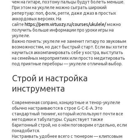
чем на гитаре, поэтому пальцы будут болеть меньше.
При этом на укулеле можно сыграть широкий
репертуар: поп, фолк, регги, даже джаз в простых
аккордовых версиях. На
сайте
https://perm.virtuozy.ru/courses/ukulele/
можно
получить больше информации про уроки игры на
укулеле.
Важно понять: укулеле не заменит гитару по звуковым
возможностям, но даст быстрый старт. Если вы хотите
научиться аккомпанировать себе у костра, выступать
на семейных мероприятиях или просто медитировать
под приятные переборы — укулеле отличный выбор.
Строй и настройка
инструмента
Современная сопрано, концертные и тенор-укулеле
обычно настраиваются в строе G-C-E-A. Это
стандартный тюнинг, который используют почти все
методики и табулатуры. Существует также
баритонный строй, но о нём поговорим отдельно, если
понадобится.
Настраивать удобнее всего с тюнером — клипсовым