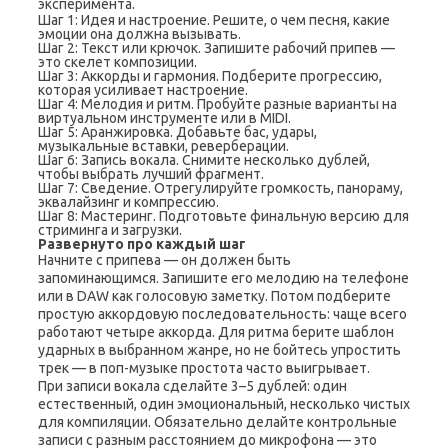
эксперимента.
Шаг 1: Идея и настроение. Решите, о чем песня, какие
эмоции она должна вызывать.
Шаг 2: Текст или крючок. Запишите рабочий припев —
это скелет композиции.
Шаг 3: Аккорды и гармония. Подберите прогрессию,
которая усиливает настроение.
Шаг 4: Мелодия и ритм. Пробуйте разные варианты на
виртуальном инструменте или в MIDI.
Шаг 5: Аранжировка. Добавьте бас, удары,
музыкальные вставки, реверберации.
Шаг 6: Запись вокала. Снимите несколько дублей,
чтобы выбрать лучший фрагмент.
Шаг 7: Сведение. Отрегулируйте громкость, панораму,
эквалайзинг и компрессию.
Шаг 8: Мастеринг. Подготовьте финальную версию для
стриминга и загрузки.
Развернуто про каждый шаг
Начните с припева — он должен быть
запоминающимся. Запишите его мелодию на телефоне
или в DAW как голосовую заметку. Потом подберите
простую аккордовую последовательность: чаще всего
работают четыре аккорда. Для ритма берите шаблон
ударных в выбранном жанре, но не бойтесь упростить
трек — в поп-музыке простота часто выигрывает.
При записи вокала сделайте 3–5 дублей: один
естественный, один эмоциональный, несколько чистых
для компиляции. Обязательно делайте контрольные
записи с разным расстоянием до микрофона — это