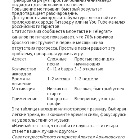
Тренировка ритма: простой бойвниз-вниз-вверх
подходит для большинства песен.
Повышение мотивации: быстрый результат
предотвращает разочарование.
Доступность: аккорды и табулатуры легко найти в
приложениях вроде Гитара.ру или на You Tube-каналах
российских гитаристов.
Статистика из сообществ ВКонтакте и Telegram-
каналов по гитаре показывает, что 70% новичков
бросают инструмент в первые месяцы из-за
отсутствия прогресса. Простые песни решают эту
проблему, превращая уроки в игру.
Аспект
Сложные
Простые песни для
песни
начинающих
Количество
8–12 и баррэ
3–5 открытых
аккордов
Время на
1–2 месяца
1–2 недели
освоение
Мотивация
Низкая на
Высокая, быстрый успех
старте
Применение
Концерты
Вечеринки, у костра
профи
Эта таблица наглядно иллюстрирует разницу. Выбирая
легкие треки, вы экономите время и силы, фокусируясь
на удовольствии от музыки.
«Начинайте с того, что любите слушать, — и гитара
станет вашим лучшим другом.»
Совет от российского гитариста Алексея Архиповского