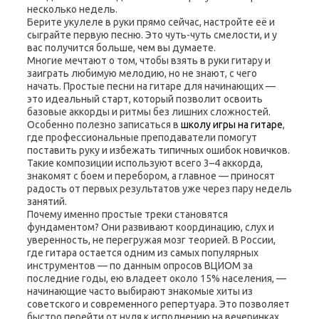
несколько недель.
Берите укулеле в руки прямо сейчас, настройте её и
сыграйте первую песню. Это чуть-чуть смелости, и у
вас получится больше, чем вы думаете.
Многие мечтают о том, чтобы взять в руки гитару и
заиграть любимую мелодию, но не знают, с чего
начать. Простые песни на гитаре для начинающих —
это идеальный старт, который позволит освоить
базовые аккорды и ритмы без лишних сложностей.
Особенно полезно записаться в
школу игры на гитаре
,
где профессиональные преподаватели помогут
поставить руку и избежать типичных ошибок новичков.
Такие композиции используют всего 3–4 аккорда,
знакомят с боем и перебором, а главное — приносят
радость от первых результатов уже через пару недель
занятий.
Почему именно простые треки становятся
фундаментом? Они развивают координацию, слух и
уверенность, не перегружая мозг теорией. В России,
где гитара остается одним из самых популярных
инструментов — по данным опросов ВЦИОМ за
последние годы, ею владеет около 15% населения, —
начинающие часто выбирают знакомые хиты из
советского и современного репертуара. Это позволяет
быстро перейти от нуля к исполнению на вечеринках