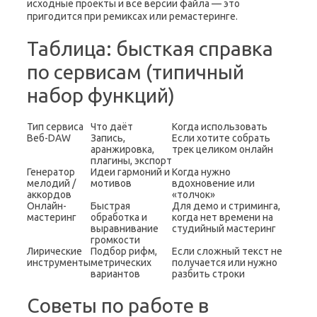
исходные проекты и все версии файла — это
пригодится при ремиксах или ремастеринге.
Таблица: бысткая справка
по сервисам (типичный
набор функций)
Тип сервиса
Что даёт
Когда использовать
Веб-DAW
Запись,
Если хотите собрать
аранжировка,
трек целиком онлайн
плагины, экспорт
Генератор
Идеи гармоний и
Когда нужно
мелодий /
мотивов
вдохновение или
аккордов
«толчок»
Онлайн-
Быстрая
Для демо и стриминга,
мастеринг
обработка и
когда нет времени на
выравнивание
студийный мастеринг
громкости
Лирические
Подбор рифм,
Если сложный текст не
инструменты
метрических
получается или нужно
вариантов
разбить строки
Советы по работе в