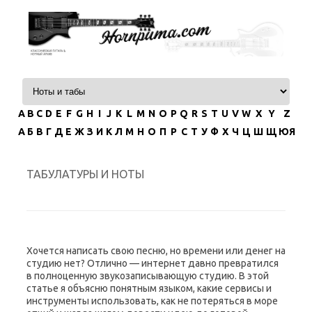
Перейти к содержимому
A
B
C
D
E
F
G
H
I
J
K
L
M
N
O
P
Q
R
S
T
U
V
W
X
Y
Z
А
Б
В
Г
Д
Е
Ж
З
И
К
Л
М
Н
О
П
Р
С
Т
У
Ф
Х
Ч
Ц
Ш
Щ
ЮЯ
ТАБУЛАТУРЫ И НОТЫ
Хочется написать свою песню, но времени или денег на
студию нет? Отлично — интернет давно превратился
в полноценную звукозаписывающую студию. В этой
статье я объясню понятным языком, какие сервисы и
инструменты использовать, как не потеряться в море