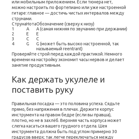
или мобильным приложением. Если тюнера нет,
можно настроить по фортепиано или уже настроенной
гитаре: главное — достичь чистых интервалов между
струнами.
Струна
Нота
Обозначение (сверху к низу)
1
A
A (самая нижняя по звучанию при держании)
2
E
E
3
C
C
4
G
G (может быть высоко настроенной, так
называемый reentrant)
Проверяйте строй перед каждой практикой. Немного
времени на настройку экономит часы нервов и делает
занятие продуктивным.
Как держать укулеле и
поставить руку
Правильная посадка — это половина успеха. Сядьте
прямо, без напряжения в плечах. Держите корпус
инструмента на правом бедре (если вы правша),
плотно, но не в захлёб. Верхняя часть корпуса может
слегка касаться вашего грудного отдела. Шея
инструмента должна быть под углом примерно 30
градусов вверх; так легче переключаться между