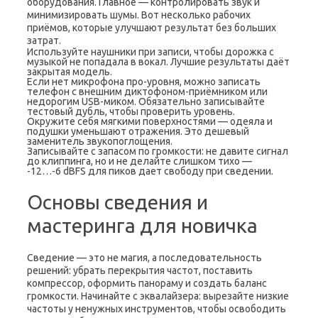
оборудования. Главное — контролировать звук и
минимизировать шумы. Вот несколько рабочих
приёмов, которые улучшают результат без больших
затрат.
Используйте наушники при записи, чтобы дорожка с
музыкой не попадала в вокал. Лучшие результаты даёт
закрытая модель.
Если нет микрофона про-уровня, можно записать
телефон с внешним диктофоном-приёмником или
недорогим USB-миком. Обязательно записывайте
тестовый дубль, чтобы проверить уровень.
Окружите себя мягкими поверхностями — одеяла и
подушки уменьшают отражения. Это дешевый
заменитель звукопоглощения.
Записывайте с запасом по громкости: не давите сигнал
до клиппинга, но и не делайте слишком тихо —
-12…-6 dBFS для пиков дает свободу при сведении.
Основы сведения и
мастеринга для новичка
Сведение — это не магия, а последовательность
решений: убрать перекрытия частот, поставить
компрессор, оформить панораму и создать баланс
громкости. Начинайте с эквалайзера: вырезайте низкие
частоты у ненужных инструментов, чтобы освободить