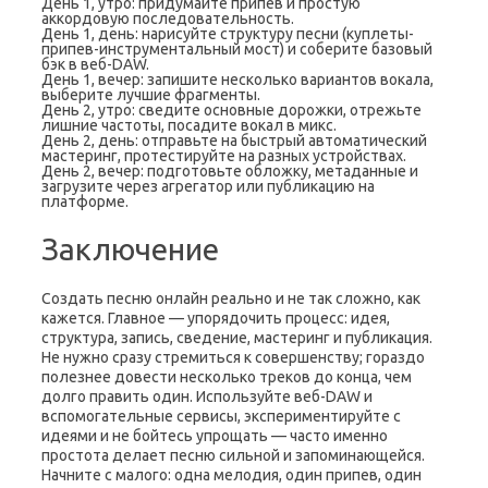
День 1, утро: придумайте припев и простую
аккордовую последовательность.
День 1, день: нарисуйте структуру песни (куплеты-
припев-инструментальный мост) и соберите базовый
бэк в веб-DAW.
День 1, вечер: запишите несколько вариантов вокала,
выберите лучшие фрагменты.
День 2, утро: сведите основные дорожки, отрежьте
лишние частоты, посадите вокал в микс.
День 2, день: отправьте на быстрый автоматический
мастеринг, протестируйте на разных устройствах.
День 2, вечер: подготовьте обложку, метаданные и
загрузите через агрегатор или публикацию на
платформе.
Заключение
Создать песню онлайн реально и не так сложно, как
кажется. Главное — упорядочить процесс: идея,
структура, запись, сведение, мастеринг и публикация.
Не нужно сразу стремиться к совершенству; гораздо
полезнее довести несколько треков до конца, чем
долго править один. Используйте веб-DAW и
вспомогательные сервисы, экспериментируйте с
идеями и не бойтесь упрощать — часто именно
простота делает песню сильной и запоминающейся.
Начните с малого: одна мелодия, один припев, один