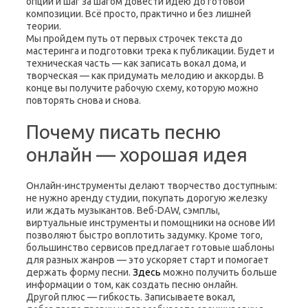
опций и шаг за шагом довести идею до готовой
композиции. Всё просто, практично и без лишней
теории.
Мы пройдем путь от первых строчек текста до
мастеринга и подготовки трека к публикации. Будет и
техническая часть — как записать вокал дома, и
творческая — как придумать мелодию и аккорды. В
конце вы получите рабочую схему, которую можно
повторять снова и снова.
Почему писать песню
онлайн — хорошая идея
Онлайн-инструменты делают творчество доступным:
не нужно аренду студии, покупать дорогую железку
или ждать музыкантов. Веб-DAW, сэмплы,
виртуальные инструменты и помощники на основе ИИ
позволяют быстро воплотить задумку. Кроме того,
большинство сервисов предлагает готовые шаблоны
для разных жанров — это ускоряет старт и помогает
держать форму песни.
Здесь
можно получить больше
информации о том, как создать песню онлайн.
Другой плюс — гибкость. Записываете вокал,