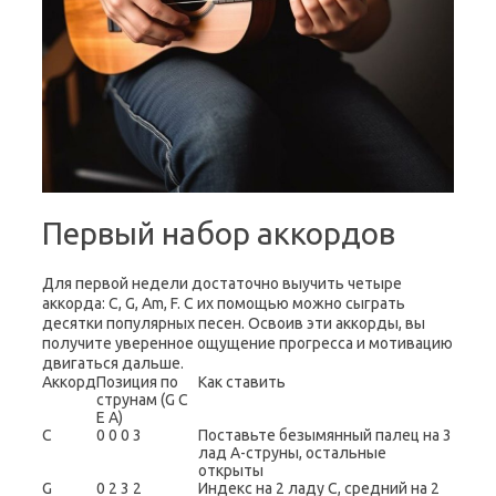
Первый набор аккордов
Для первой недели достаточно выучить четыре
аккорда: C, G, Am, F. С их помощью можно сыграть
десятки популярных песен. Освоив эти аккорды, вы
получите уверенное ощущение прогресса и мотивацию
двигаться дальше.
Аккорд
Позиция по
Как ставить
струнам (G C
E A)
C
0 0 0 3
Поставьте безымянный палец на 3
лад A-струны, остальные
открыты
G
0 2 3 2
Индекс на 2 ладу C, средний на 2