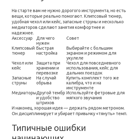
На старте вам не нужно дорогого инструмента, но есть
вещи, которые реально помогают. Клипсовый тюнер,
удобная чехол или кейс, запасные струны и несколько
медиаторов сделают занятия комфортнее и
надежнее.
Аксессуар
Для чего
Совет
нужен
Клипсовый
Быстрая
Выбирайте с большим
тюнер
настройка
экраном и режимом для
укулеле
Чехол или
Защита при
Чехол для повседневного
кейс
хранении и
использования, кейс для
перевозке
дальних поездок
Запасные
На случай
Купить комплект того же
струны
обрыва
калибра, что и на
инструменте
Медиаторы
Другой тембр
Используйте фетровые для
и удобство
мягкого звучания
штрихов
И наконец, хорошая идея — держать рядом метроном.
Он дисциплинирует и убирает привычку «тянуть» темп.
Типичные ошибки
начинающих