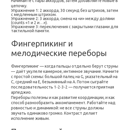
Начинайте с пары аккордов, затем добавляйте новые в
цепочку.
Упражнение 1: 2 аккорда, 30 секунд без штрихов, затем
с медленным штрихом.
Упражнение 2: 3 аккорда, смена на «и» между долями
(counts «1 и 2 и…»).
Упражнение 3: переключения с закрытыми глазами для
тактильной памяти.
Фингерпикинг и
мелодические переборы
Фингерпикинг — когда пальцы отдельно берут струны
— даёт укулеле камерное, интимное звучание. Начните
с простой схемы: большой палец на G, указательный на
C, средний на E, безымянный на A. Потом сыграйте
последовательность 1-2-3-2 — получается приятная
арпеджио.
Переборы полезны и как развитие координации, и как
способ разнообразить аккомпанемент. Работайте над
ровностью и динамикой: не все струны должны
звучать одинаково громко. Контраст делает
исполнение живым.