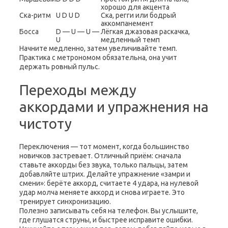
хорошо для акцента
Ска-ритм
U D U D
Ска, регги или бодрый
аккомпанемент
Босса
D — U — U —
Лёгкая джазовая раскачка,
U
медленный темп
Начните медленно, затем увеличивайте темп.
Практика с метрономом обязательна, она учит
держать ровный пульс.
Переходы между
аккордами и упражнения на
чистоту
Переключения — тот момент, когда большинство
новичков застревает. Отличный приём: сначала
ставьте аккорды без звука, только пальцы, затем
добавляйте штрих. Делайте упражнение «замри и
смени»: берёте аккорд, считаете 4 удара, на нулевой
удар молча меняете аккорд и снова играете. Это
тренирует синхронизацию.
Полезно записывать себя на телефон. Вы услышите,
где глушатся струны, и быстрее исправите ошибки.