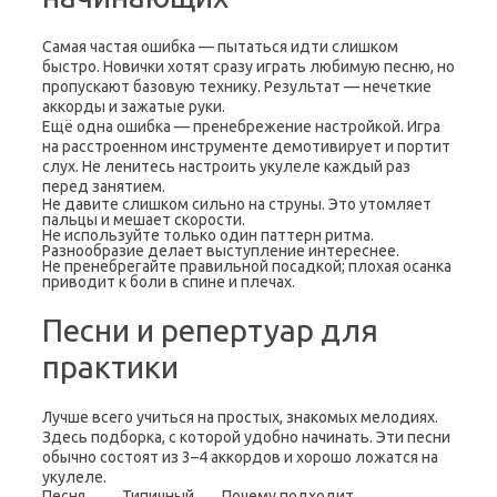
Самая частая ошибка — пытаться идти слишком
быстро. Новички хотят сразу играть любимую песню, но
пропускают базовую технику. Результат — нечеткие
аккорды и зажатые руки.
Ещё одна ошибка — пренебрежение настройкой. Игра
на расстроенном инструменте демотивирует и портит
слух. Не ленитесь настроить укулеле каждый раз
перед занятием.
Не давите слишком сильно на струны. Это утомляет
пальцы и мешает скорости.
Не используйте только один паттерн ритма.
Разнообразие делает выступление интереснее.
Не пренебрегайте правильной посадкой; плохая осанка
приводит к боли в спине и плечах.
Песни и репертуар для
практики
Лучше всего учиться на простых, знакомых мелодиях.
Здесь подборка, с которой удобно начинать. Эти песни
обычно состоят из 3–4 аккордов и хорошо ложатся на
укулеле.
Песня
Типичный
Почему подходит