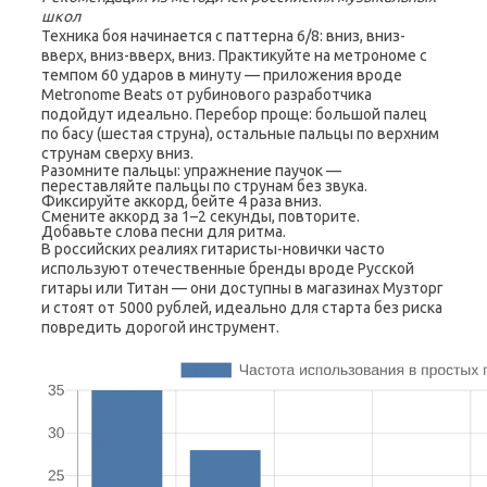
школ
Техника боя начинается с паттерна 6/8: вниз, вниз-
вверх, вниз-вверх, вниз. Практикуйте на метрономе с
темпом 60 ударов в минуту — приложения вроде
Metronome Beats от рубинового разработчика
подойдут идеально. Перебор проще: большой палец
по басу (шестая струна), остальные пальцы по верхним
струнам сверху вниз.
Разомните пальцы: упражнение паучок —
переставляйте пальцы по струнам без звука.
Фиксируйте аккорд, бейте 4 раза вниз.
Смените аккорд за 1–2 секунды, повторите.
Добавьте слова песни для ритма.
В российских реалиях гитаристы-новички часто
используют отечественные бренды вроде Русской
гитары или Титан — они доступны в магазинах Музторг
и стоят от 5000 рублей, идеально для старта без риска
повредить дорогой инструмент.