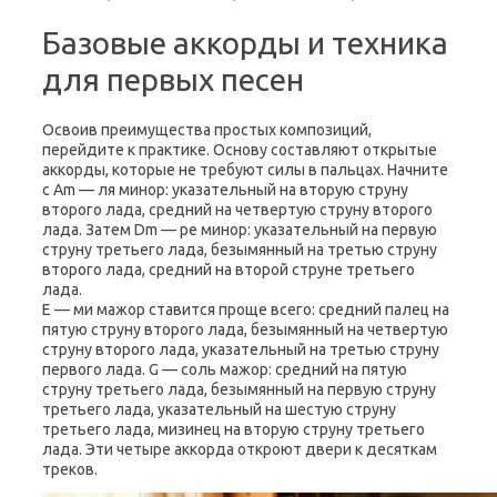
Базовые аккорды и техника
для первых песен
Освоив преимущества простых композиций,
перейдите к практике. Основу составляют открытые
аккорды, которые не требуют силы в пальцах. Начните
с Am — ля минор: указательный на вторую струну
второго лада, средний на четвертую струну второго
лада. Затем Dm — ре минор: указательный на первую
струну третьего лада, безымянный на третью струну
второго лада, средний на второй струне третьего
лада.
E — ми мажор ставится проще всего: средний палец на
пятую струну второго лада, безымянный на четвертую
струну второго лада, указательный на третью струну
первого лада. G — соль мажор: средний на пятую
струну третьего лада, безымянный на первую струну
третьего лада, указательный на шестую струну
третьего лада, мизинец на вторую струну третьего
лада. Эти четыре аккорда откроют двери к десяткам
треков.