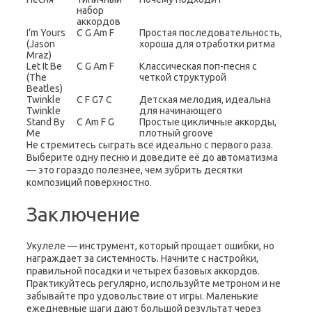
набор
аккордов
I’m Yours
C G Am F
Простая последовательность,
(Jason
хороша для отработки ритма
Mraz)
Let It Be
C G Am F
Классическая поп-песня с
(The
четкой структурой
Beatles)
Twinkle
C F G7 C
Детская мелодия, идеальна
Twinkle
для начинающего
Stand By
C Am F G
Простые цикличные аккорды,
Me
плотный groove
Не стремитесь сыграть всё идеально с первого раза.
Выберите одну песню и доведите её до автоматизма
— это гораздо полезнее, чем зубрить десятки
композиций поверхностно.
Заключение
Укулеле — инструмент, который прощает ошибки, но
награждает за системность. Начните с настройки,
правильной посадки и четырех базовых аккордов.
Практикуйтесь регулярно, используйте метроном и не
забывайте про удовольствие от игры. Маленькие
ежедневные шаги дают большой результат через