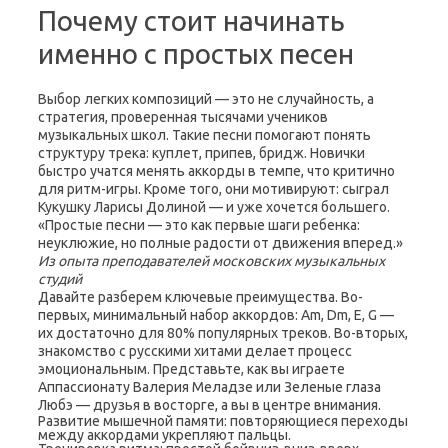
Почему стоит начинать
именно с простых песен
Выбор легких композиций — это не случайность, а
стратегия, проверенная тысячами учеников
музыкальных школ. Такие песни помогают понять
структуру трека: куплет, припев, бридж. Новички
быстро учатся менять аккорды в темпе, что критично
для ритм-игры. Кроме того, они мотивируют: сыграл
Кукушку Ларисы Долиной — и уже хочется большего.
«Простые песни — это как первые шаги ребенка:
неуклюжие, но полные радости от движения вперед.»
Из опыта преподавателей московских музыкальных
студий
Давайте разберем ключевые преимущества. Во-
первых, минимальный набор аккордов: Am, Dm, E, G —
их достаточно для 80% популярных треков. Во-вторых,
знакомство с русскими хитами делает процесс
эмоциональным. Представьте, как вы играете
Аппассионату Валерия Меладзе или Зеленые глаза
Любэ — друзья в восторге, а вы в центре внимания.
Развитие мышечной памяти: повторяющиеся переходы
между аккордами укрепляют пальцы.