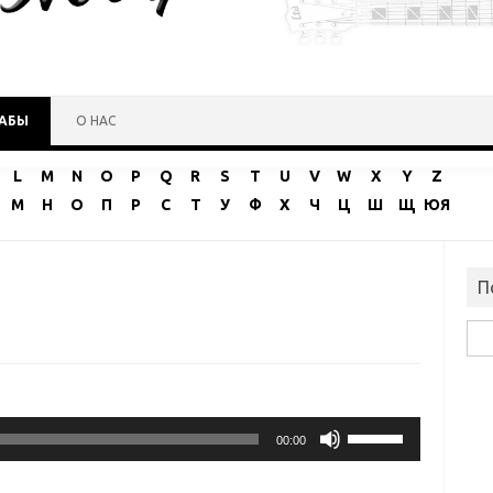
ТАБЫ
О НАС
L
M
N
O
P
Q
R
S
T
U
V
W
X
Y
Z
М
Н
О
П
Р
С
Т
У
Ф
Х
Ч
Ц
Ш
Щ
ЮЯ
П
Най
Используйте
клавиши
00:00
вверх/
вниз,
чтобы