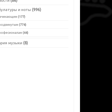
вости
(86)
булатуры и ноты
(996)
ачинающим
(177)
родвинутым
(774)
рофесионалам
(44)
ория музыки
(8)