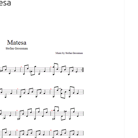
esa
увеличить
или
уменьшить
громкость.