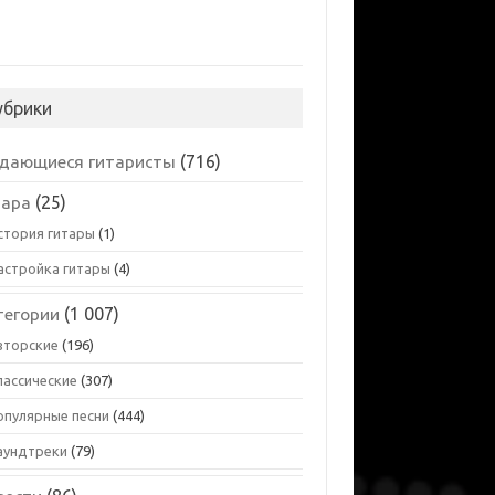
убрики
дающиеся гитаристы
(716)
тара
(25)
стория гитары
(1)
астройка гитары
(4)
тегории
(1 007)
вторские
(196)
лассические
(307)
опулярные песни
(444)
аундтреки
(79)