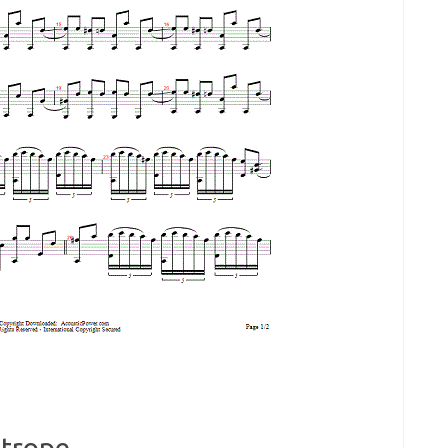
htrope