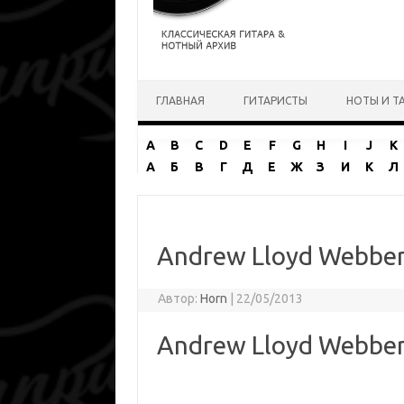
Перейти к содержимому
ГЛАВНАЯ
ГИТАРИСТЫ
НОТЫ И Т
A
B
C
D
E
F
G
H
I
J
K
А
Б
В
Г
Д
Е
Ж
З
И
К
Л
Andrew Lloyd Webbe
Автор:
Horn
|
22/05/2013
Andrew Lloyd Webbe