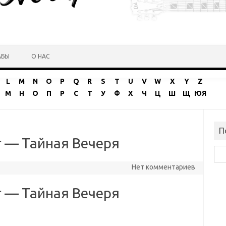
АБЫ
О НАС
L
M
N
O
P
Q
R
S
T
U
V
W
X
Y
Z
М
Н
О
П
Р
С
Т
У
Ф
Х
Ч
Ц
Ш
Щ
ЮЯ
П
r — Тайная Вечеря
Най
Нет комментариев
r — Тайная Вечеря