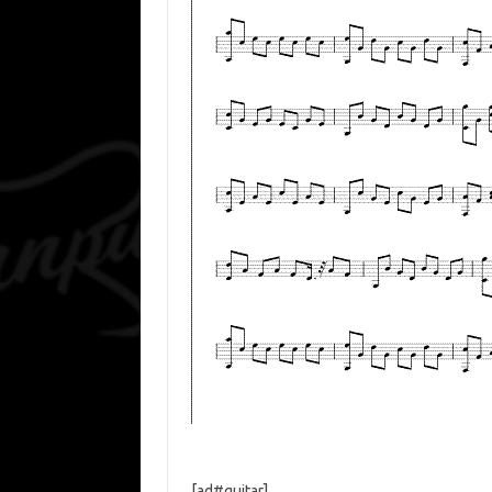
[ad#guitar]