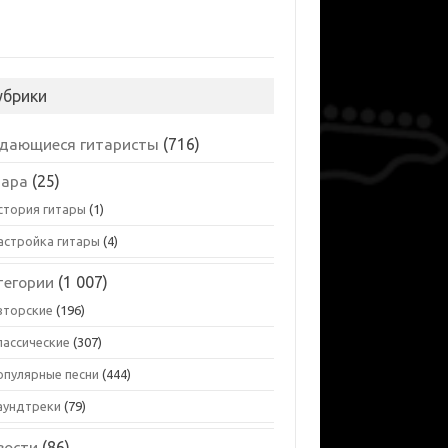
убрики
дающиеся гитаристы
(716)
тара
(25)
стория гитары
(1)
астройка гитары
(4)
тегории
(1 007)
вторские
(196)
лассические
(307)
опулярные песни
(444)
аундтреки
(79)
вости
(86)