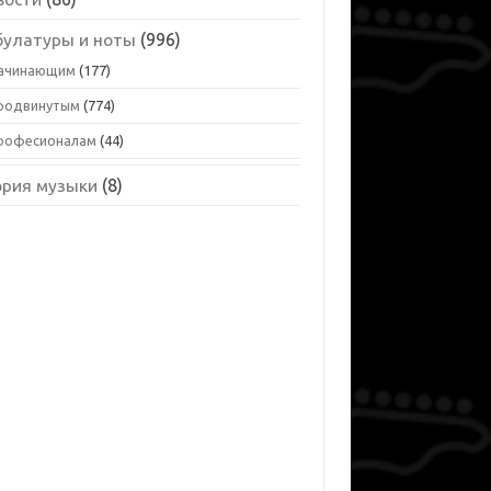
булатуры и ноты
(996)
ачинающим
(177)
родвинутым
(774)
рофесионалам
(44)
ория музыки
(8)