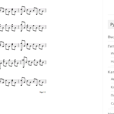
Р
Вы
Ги
И
Н
Ка
А
К
П
С
Но