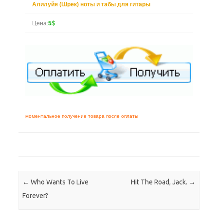
Алилуйя (Шрек) ноты и табы для гитары
Цена:
5
$
моментальное получение товара после оплаты
Навигация по записям
←
Who Wants To Live
Hit The Road, Jack.
→
Forever?