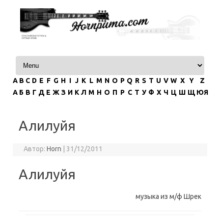
Перейти к содержимому
A
B
C
D
E
F
G
H
I
J
K
L
M
N
O
P
Q
R
S
T
U
V
W
X
Y
Z
А
Б
В
Г
Д
Е
Ж
З
И
К
Л
М
Н
О
П
Р
С
Т
У
Ф
Х
Ч
Ц
Ш
Щ
ЮЯ
Алилуйя
Автор:
Horn
|
31/12/2011
Алилуйя
музыка из м/ф Шрек