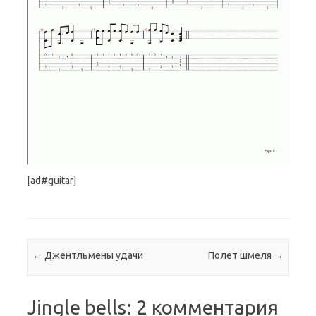
[ad#guitar]
Навигация по записям
←
Джентльмены удачи
Полет шмеля
→
Jingle bells
: 2 комментария