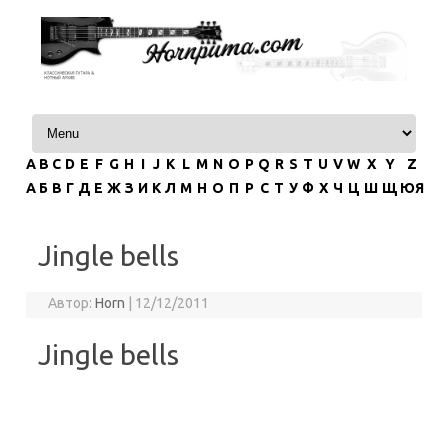
Перейти к содержимому
A
B
C
D
E
F
G
H
I
J
K
L
M
N
O
P
Q
R
S
T
U
V
W
X
Y
Z
А
Б
В
Г
Д
Е
Ж
З
И
К
Л
М
Н
О
П
Р
С
Т
У
Ф
Х
Ч
Ц
Ш
Щ
ЮЯ
Jingle bells
Автор:
Horn
|
12/12/2011
Jingle bells