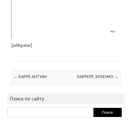
[ad#guitar]
Навигация по записям
←
КАРРЕ АНТУАН
КАРРЕРЕ ЭУХЕНИО
→
Поиск по сайту
Найти: