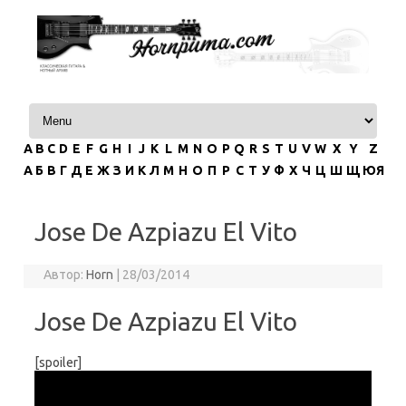
Перейти к содержимому
A
B
C
D
E
F
G
H
I
J
K
L
M
N
O
P
Q
R
S
T
U
V
W
X
Y
Z
А
Б
В
Г
Д
Е
Ж
З
И
К
Л
М
Н
О
П
Р
С
Т
У
Ф
Х
Ч
Ц
Ш
Щ
ЮЯ
Jose De Azpiazu El Vito
Автор:
Horn
|
28/03/2014
Jose De Azpiazu El Vito
[spoiler]