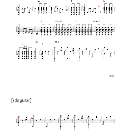
[ad#guitar]