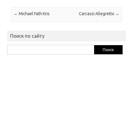
Навигация по записям
←
Michael Fath Kris
Carcassi Allegretto
→
Поиск по сайту
Найти: