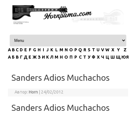
Перейти к содержимому
A
B
C
D
E
F
G
H
I
J
K
L
M
N
O
P
Q
R
S
T
U
V
W
X
Y
Z
А
Б
В
Г
Д
Е
Ж
З
И
К
Л
М
Н
О
П
Р
С
Т
У
Ф
Х
Ч
Ц
Ш
Щ
ЮЯ
Sanders Adios Muchachos
Автор:
Horn
|
24/02/2012
Sanders Adios Muchachos