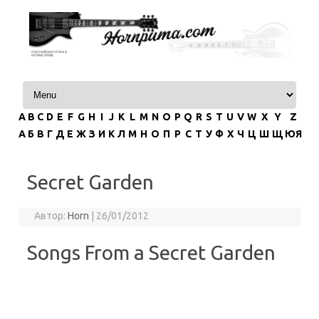
Перейти к содержимому
A
B
C
D
E
F
G
H
I
J
K
L
M
N
O
P
Q
R
S
T
U
V
W
X
Y
Z
А
Б
В
Г
Д
Е
Ж
З
И
К
Л
М
Н
О
П
Р
С
Т
У
Ф
Х
Ч
Ц
Ш
Щ
ЮЯ
Secret Garden
Автор:
Horn
|
26/01/2012
Songs From a Secret Garden