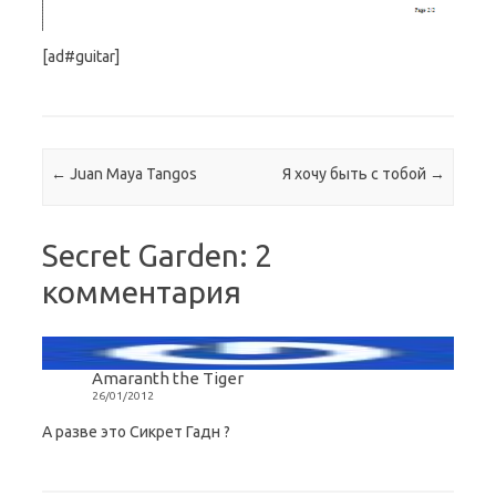
[ad#guitar]
Навигация по записям
←
Juan Maya Tangos
Я хочу быть с тобой
→
Secret Garden
: 2
комментария
Amaranth the Tiger
26/01/2012
А разве это Сикрет Гадн ?