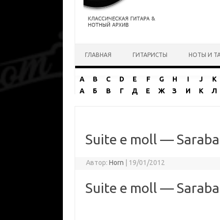
Перейти к содержимому
ГЛАВНАЯ
ГИТАРИСТЫ
НОТЫ И Т
A
B
C
D
E
F
G
H
I
J
K
А
Б
В
Г
Д
Е
Ж
З
И
К
Л
Suite e moll — Sarab
Автор:
Horn
|
19/01/2012
Suite e moll — Sarab