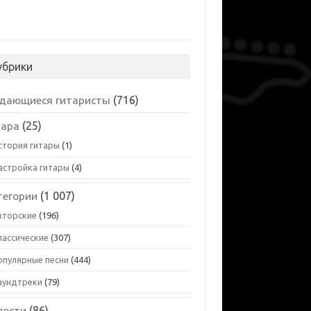
убрики
дающиеся гитаристы
(716)
тара
(25)
стория гитары
(1)
астройка гитары
(4)
тегории
(1 007)
вторские
(196)
лассические
(307)
опулярные песни
(444)
аундтреки
(79)
вости
(86)