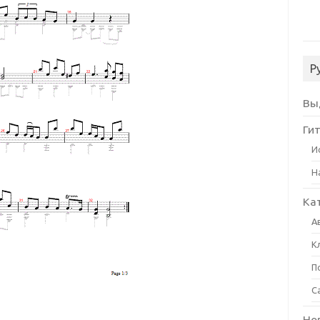
Р
Вы
Ги
И
Н
Ка
А
К
П
С
Но