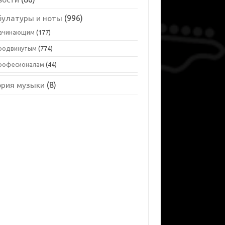
булатуры и ноты
(996)
ачинающим
(177)
родвинутым
(774)
рофесионалам
(44)
ория музыки
(8)