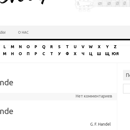
АБЫ
О НАС
L
M
N
O
P
Q
R
S
T
U
V
W
X
Y
Z
М
Н
О
П
Р
С
Т
У
Ф
Х
Ч
Ц
Ш
Щ
ЮЯ
П
ande
Най
Нет комментариев
ande
G. F. Handel