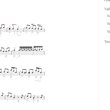
Та
Н
П
П
Те