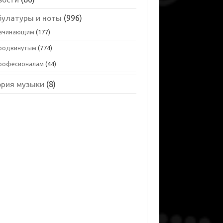
булатуры и ноты
(996)
ачинающим
(177)
родвинутым
(774)
рофесионалам
(44)
ория музыки
(8)