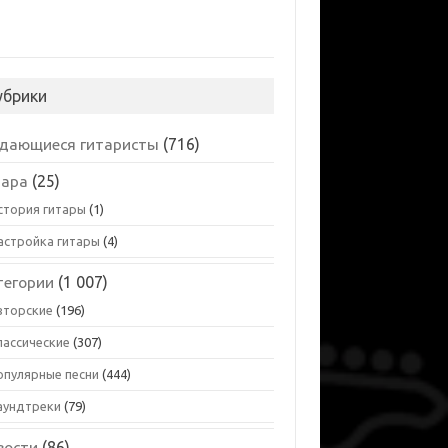
убрики
дающиеся гитаристы
(716)
тара
(25)
стория гитары
(1)
астройка гитары
(4)
тегории
(1 007)
вторские
(196)
лассические
(307)
опулярные песни
(444)
аундтреки
(79)
вости
(86)