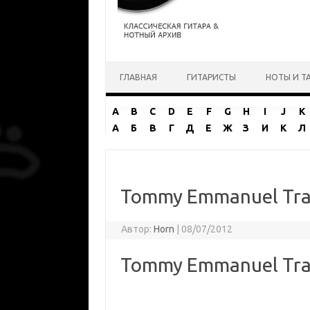
Перейти к содержимому
ГЛАВНАЯ
ГИТАРИСТЫ
НОТЫ И Т
A
B
C
D
E
F
G
H
I
J
K
А
Б
В
Г
Д
Е
Ж
З
И
К
Л
Tommy Emmanuel Trai
Автор:
Horn
|
08/07/2012
Tommy Emmanuel Trai