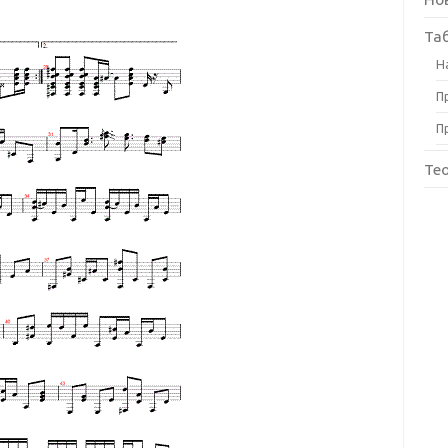
Та
Н
П
П
Те