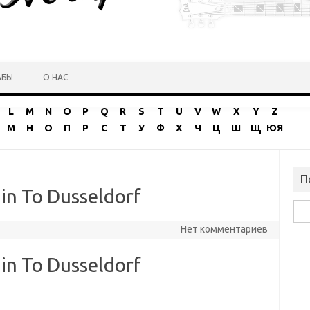
АБЫ
О НАС
L
M
N
O
P
Q
R
S
T
U
V
W
X
Y
Z
М
Н
О
П
Р
С
Т
У
Ф
Х
Ч
Ц
Ш
Щ
ЮЯ
П
n To Dusseldorf
Най
Нет комментариев
n To Dusseldorf