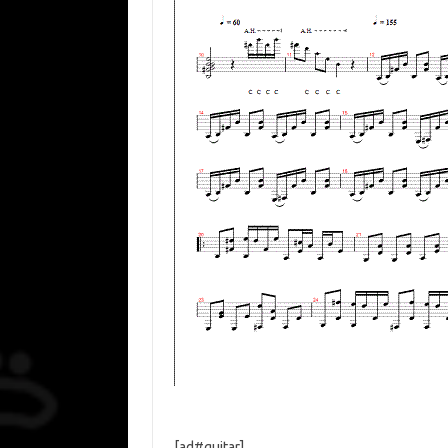
[ad#guitar]