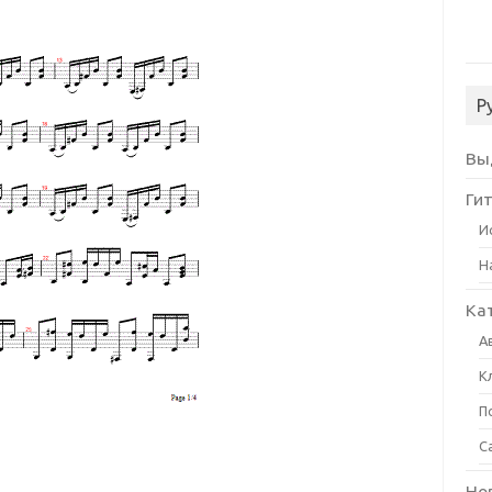
Р
Вы
Ги
И
Н
Ка
А
К
П
С
Но