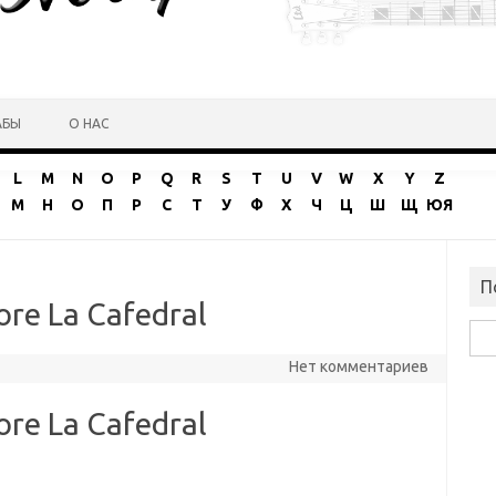
АБЫ
О НАС
L
M
N
O
P
Q
R
S
T
U
V
W
X
Y
Z
М
Н
О
П
Р
С
Т
У
Ф
Х
Ч
Ц
Ш
Щ
ЮЯ
П
ore La Cafedral
Най
Нет комментариев
ore La Cafedral