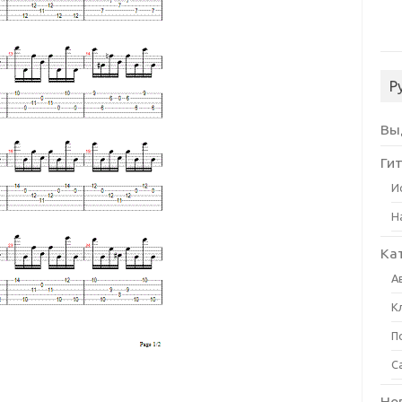
Р
Вы
Ги
И
Н
Ка
А
К
П
С
Но