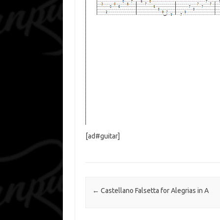
[ad#guitar]
Навигация по записям
←
Castellano Falsetta for Alegrias in A