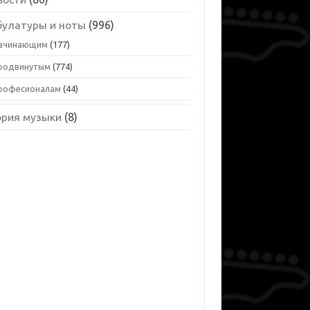
булатуры и ноты
(996)
ачинающим
(177)
родвинутым
(774)
рофесионалам
(44)
ория музыки
(8)