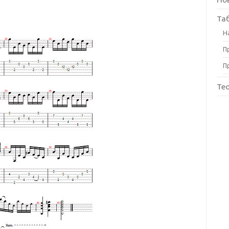
Та
Н
П
П
Те