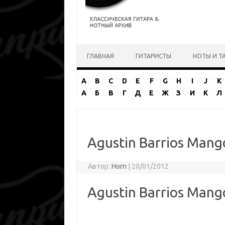
Перейти к содержимому
ГЛАВНАЯ
ГИТАРИСТЫ
НОТЫ И Т
A
B
C
D
E
F
G
H
I
J
K
А
Б
В
Г
Д
Е
Ж
З
И
К
Л
Agustin Barrios Mang
Автор:
Horn
|
20/01/2012
Agustin Barrios Mang