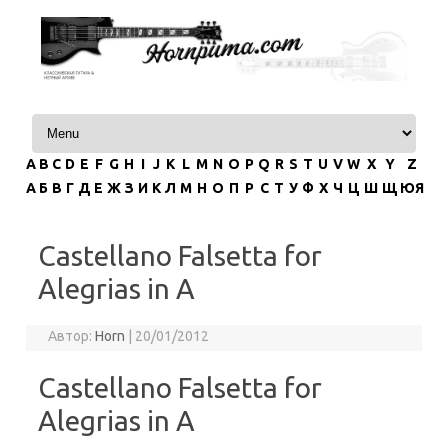
Перейти к содержимому
A
B
C
D
E
F
G
H
I
J
K
L
M
N
O
P
Q
R
S
T
U
V
W
X
Y
Z
А
Б
В
Г
Д
Е
Ж
З
И
К
Л
М
Н
О
П
Р
С
Т
У
Ф
Х
Ч
Ц
Ш
Щ
ЮЯ
Castellano Falsetta for
Alegrias in A
Автор:
Horn
|
20/01/2012
Castellano Falsetta for
Alegrias in A